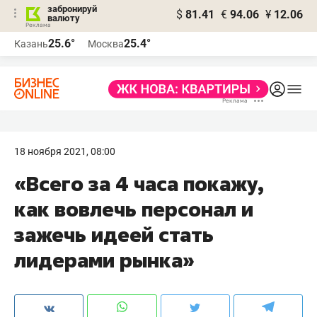
забронируй
$
81.41
€
94.06
¥
12.06
валюту
25.6°
25.4°
Казань
Москва
18 ноября 2021, 08:00
«Всего за 4 часа покажу,
как вовлечь персонал и
зажечь идеей стать
лидерами рынка»