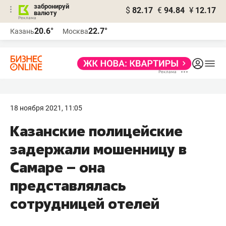
забронируй
$
82.17
€
94.84
¥
12.17
валюту
20.6°
22.7°
Казань
Москва
18 ноября 2021, 11:05
Казанские полицейские
задержали мошенницу в
Самаре – она
представлялась
сотрудницей отелей