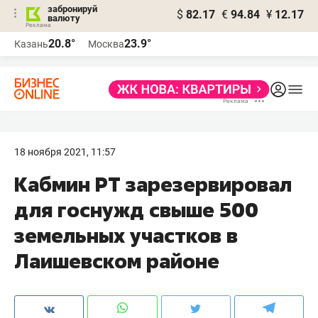
забронируй
$
82.17
€
94.84
¥
12.17
валюту
20.8°
23.9°
Казань
Москва
18 ноября 2021, 11:57
Кабмин РТ зарезервировал
для госнужд свыше 500
земельных участков в
Лаишевском районе