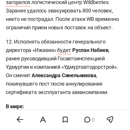
загорелся
логистический центр Wildberries.
Заранее удалось эвакуировать 800 человек,
никто не пострадал. После атаки WB временно
ограничил прием новых поставок на объект.
12. Исполнять обязанности генерального
директора «Ижавиа»
будет
Руслан Набиев
,
ранее руководивший Госавтоинспекцией
Удмуртии и компанией «Удмуртавтодорстрой».
Он сменит
Александра Синельникова
,
покинувшего пост после аннулирования
сертификата эксплуатанта авиакомпании.
В мире:
0
13. Гендиректор Серпуховского завода
«Металлист»
Рамиль Бадгутдинов
оказался
в