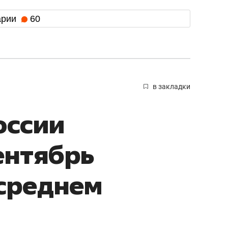
арии
60
в закладки
оссии
ентябрь
среднем