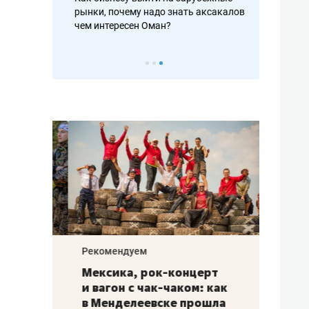
рафакте,
рынки, почему надо знать аксакалов и
о трехкратно
кредитов
чем интересен Оман?
клиентах и ч
Рекомендуем
Рекоме
ой
Мексика, рок-концерт
«Прор
и вагон с чак-чаком: как
30 ме
еским
в Менделеевске прошла
лечит