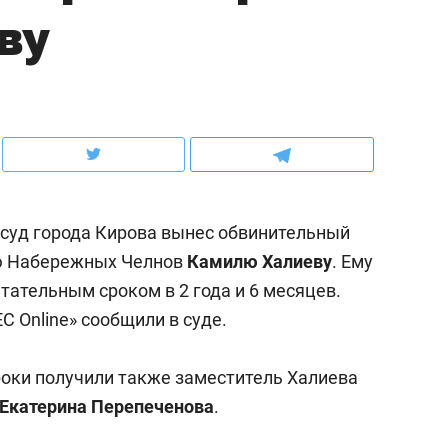
ву
ов и
о трехкратном росте цен, дотошных
школьной формы о конт
клиентах и чудных запросах мастеров
налогах и развитии без 
суд города Кирова вынес обвинительный
ю Набережных Челнов
Камилю Халиеву
. Ему
ытательным сроком в 2 года и 6 месяцев.
 Online» сообщили в суде.
ндуем
Рекомендуем
роки получили также заместитель Халиева
мер до квартиры и Face
Опыт выживания в дик
Екатерина Перепеченова
.
сто ключа: какой будет
природе, работа
асность в ЖК «Нова»
с ментальным и физич