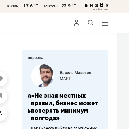
17.6
°С
22.9
°С
Казань
Москва
персона
еменова
Василь Мазитов
»
МАРТ
а: работа
«Не зная местных
«Мне лу
ечься
правил, бизнес может
не зара
вствовать
потерять минимум
чем пот
полгода»
репутац
пошиву
Как бизнесу выйти на зарубежные
Владелец от