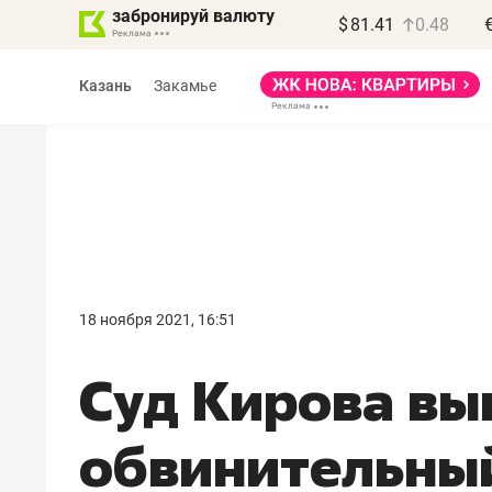
забронируй валюту
$
81.41
0.48
Казань
Закамье
Василь Мазитов
МАРТ
18 ноября 2021, 16:51
«Не зная местных
Суд Кирова вы
правил, бизнес может
потерять минимум
обвинительны
полгода»
Как бизнесу выйти на зарубежные