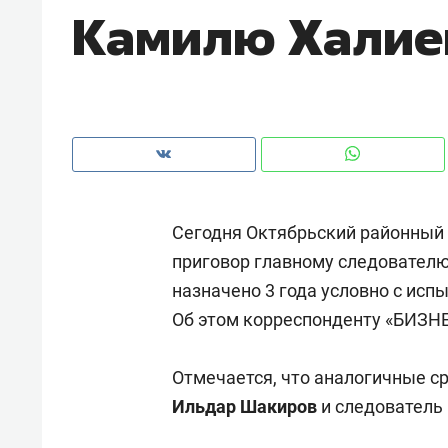
Камилю Халие
рынки, почему надо знать аксакал
чем интересен Оман?
Сегодня Октябрьский районный 
приговор
главному следовател
назначено 3 года условно с исп
Об этом корреспонденту «БИЗНЕС
Рекомендуем
Рекоме
Отмечается, что аналогичные с
Как ГК «МИР ГРУПП» и ВТБ
150 ка
Ильдар Шакиров
и следователь
создают оазис жилого
ID вме
комфорта под Казанью
безоп