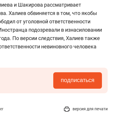
состоянием как основа
лиева и Шакирова рассматривает
антихрупких команд
а. Халиев обвиняется в том, что якобы
ободил от уголовной ответственности
 Иностранца подозревали в изнасиловании
года. По версии следствия, Халиев также
 ответственности невиновного человека
подписаться
er
версия для печати