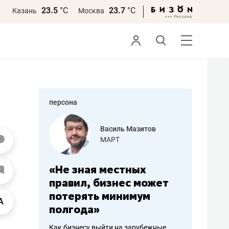
23.5
°С
23.7
°С
Казань
Москва
персона
еменова
Василь Мазитов
»
МАРТ
а: работа
«Не зная местных
«Мне лу
ечься
правил, бизнес может
не зара
вствовать
потерять минимум
чем пот
полгода»
репутац
пошиву
Как бизнесу выйти на зарубежные
Владелец от