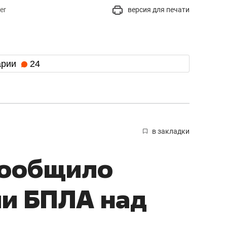
er
версия для печати
арии
24
в закладки
сообщило
ии БПЛА над