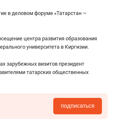
состоянием как основа
антихрупких команд
ие в деловом форуме «Татарстан —
осещение центра развития образования
ерального университета в Киргизии.
ках зарубежных визитов президент
тавителями татарских общественных
подписаться