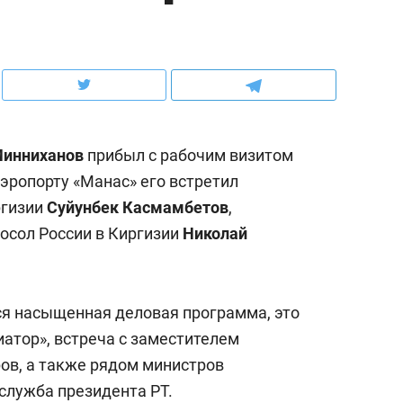
ов и
о трехкратном росте цен, дотошных
школьной формы о конт
клиентах и чудных запросах мастеров
налогах и развитии без 
Минниханов
прибыл с рабочим визитом
эропорту «Манас» его встретил
ргизии
Суйунбек Касмамбетов
,
осол России в Киргизии
Николай
я насыщенная деловая программа, это
ндуем
Рекомендуем
тор», встреча с заместителем
мер до квартиры и Face
Опыт выживания в дик
ов, а также рядом министров
сто ключа: какой будет
природе, работа
служба президента РТ.
асность в ЖК «Нова»
с ментальным и физич