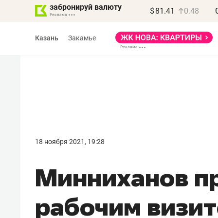
забронируй валюту
$
81.41
0.48
Казань
Закамье
Василь Мазитов
МАРТ
18 ноября 2021, 19:28
«Не зная местных
Минниханов п
правил, бизнес может
потерять минимум
рабочим визит
полгода»
Как бизнесу выйти на зарубежные