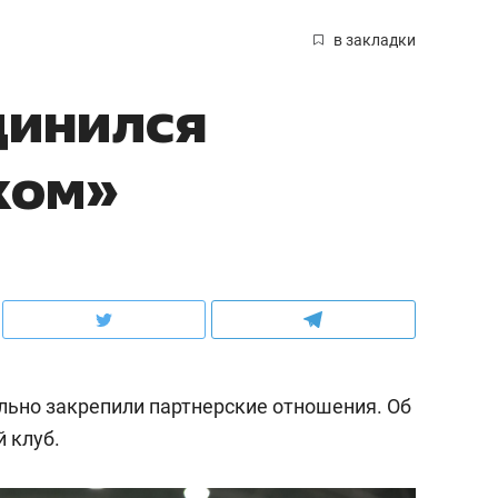
в закладки
динился
ком»
льно закрепили партнерские отношения. Об
 клуб.