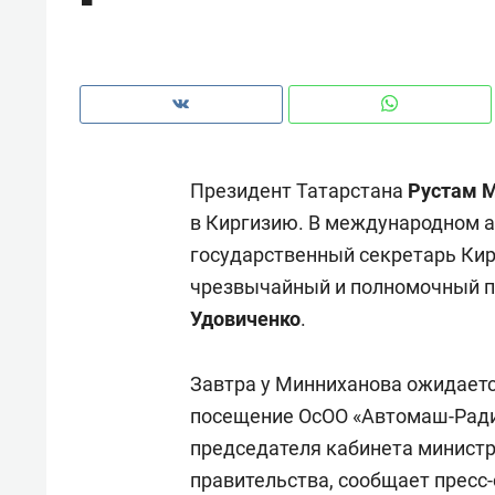
рынки, почему надо знать аксакал
чем интересен Оман?
Президент Татарстана
Рустам 
в Киргизию. В международном а
государственный секретарь Ки
чрезвычайный и полномочный п
Удовиченко
.
Завтра у Минниханова ожидаетс
Рекомендуем
Рекоме
посещение ОсОО «Автомаш-Радиа
Как ГК «МИР ГРУПП» и ВТБ
150 ка
председателя кабинета министр
создают оазис жилого
ID вме
правительства, сообщает пресс-
комфорта под Казанью
безоп