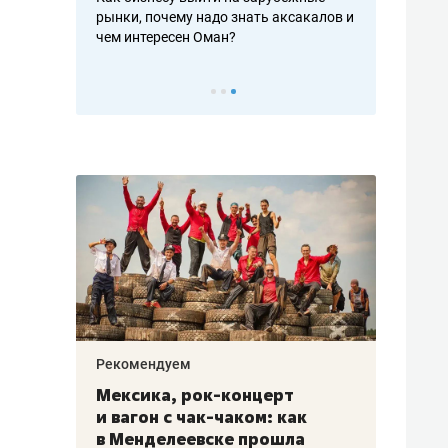
рафакте,
рынки, почему надо знать аксакалов и
о трехкратно
кредитов
чем интересен Оман?
клиентах и ч
Рекомендуем
Рекоме
ой
Мексика, рок-концерт
«Прор
и вагон с чак-чаком: как
30 ме
еским
в Менделеевске прошла
лечит