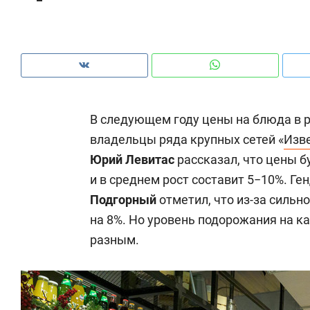
рынки, почему надо знать аксакалов и
о 
чем интересен Оман?
кл
В следующем году цены на блюда в р
владельцы ряда крупных сетей «
Изв
Юрий Левитас
рассказал, что цены 
и в среднем рост составит 5−10%. 
Подгорный
отметил, что из-за силь
на 8%. Но уровень подорожания на 
разным.
Рекомендуем
Рекомендуем
Как ГК «МИР ГРУПП» и ВТБ
150 камер 
создают оазис жилого
ID вместо 
комфорта под Казанью
безопаснос