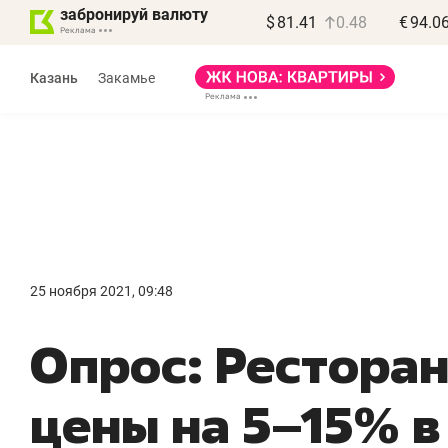
забронируй валюту
$
81.41
0.48
€
94.0
Казань
Закамье
Василь Мазитов
МАРТ
25 ноября 2021, 09:48
«Не зная местных
«
Опрос: Рестора
правил, бизнес может
н
потерять минимум
ч
цены на 5–15% в
полгода»
р
Как бизнесу выйти на зарубежные
Вл