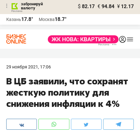
забронируй
$
82.17
€
94.84
¥
12.17
валюту
17.8°
18.7°
Казань
Москва
29 ноября 2021, 17:06
В ЦБ заявили, что сохранят
жесткую политику для
снижения инфляции к 4%