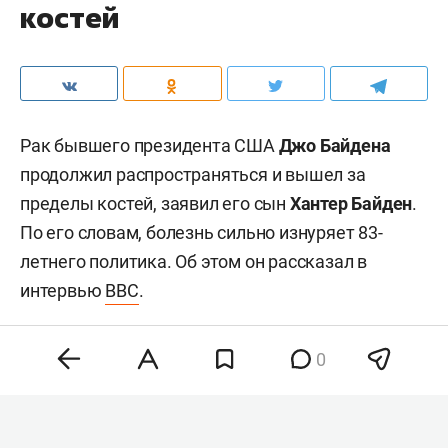
костей
Рак бывшего президента США
Джо Байдена
продолжил распространяться и вышел за
пределы костей, заявил его сын
Хантер Байден
.
По его словам, болезнь сильно изнуряет 83-
летнего политика. Об этом он рассказал в
интервью
BBC
.
0