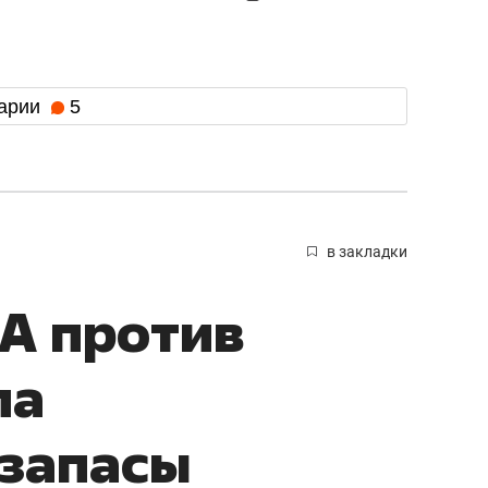
арии
5
в закладки
А против
ла
 запасы