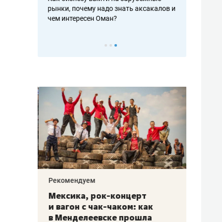
рафакте,
рынки, почему надо знать аксакалов и
о трехкратно
кредитов
чем интересен Оман?
клиентах и ч
Рекомендуем
Рекоме
ой
Мексика, рок-концерт
«Прор
и вагон с чак-чаком: как
30 ме
еским
в Менделеевске прошла
лечит