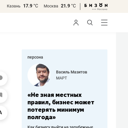
17.9
°С
21.9
°С
Казань
Москва
персона
еменова
Василь Мазитов
»
МАРТ
а: работа
«Не зная местных
«Мне лу
ечься
правил, бизнес может
не зара
вствовать
потерять минимум
чем пот
полгода»
репутац
пошиву
Как бизнесу выйти на зарубежные
Владелец от