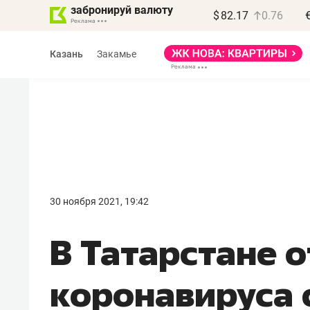
забронируй валюту
$
82.17
0.76
Казань
Закамье
Василь Мазитов
МАРТ
30 ноября 2021, 19:42
«Не зная местных
В Татарстане о
правил, бизнес может
потерять минимум
коронавируса 
полгода»
Как бизнесу выйти на зарубежные