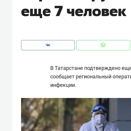
еще 7 человек
рынки, почему надо знать аксакал
чем интересен Оман?
В Татарстане подтверждено еще 
сообщает региональный операт
инфекции.
Рекомендуем
Рекоме
Как ГК «МИР ГРУПП» и ВТБ
150 ка
создают оазис жилого
ID вме
комфорта под Казанью
безоп