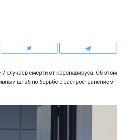
ов и
о трехкратном росте цен, дотошных
школьной формы о конт
клиентах и чудных запросах мастеров
налогах и развитии без 
7 случаев смерти от коронавируса. Об этом
ивный штаб по борьбе с распространением
ндуем
Рекомендуем
мер до квартиры и Face
Опыт выживания в дик
сто ключа: какой будет
природе, работа
асность в ЖК «Нова»
с ментальным и физич