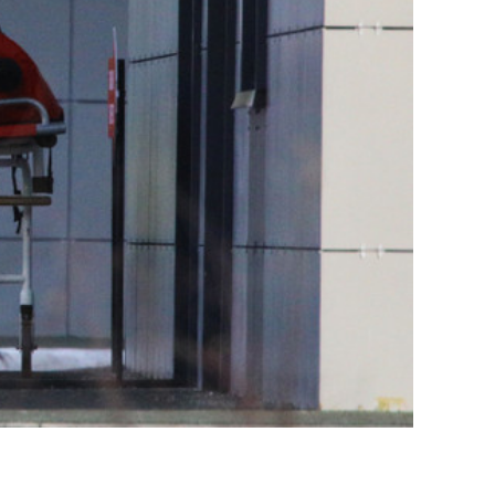
состоянием как основа
антихрупких команд