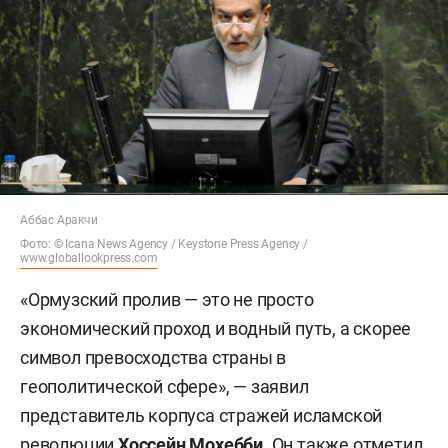
Аббас Аракчи
Фото: © Icana News Agency /
Keystone Press Agency /
www.globallookpress.com
«Ормузский пролив — это не просто
экономический проход и водный путь, а скорее
символ превосходства страны в
геополитической сфере», — заявил
представитель корпуса стражей исламской
революции
Хоссейн Мохебби
. Он также отметил,