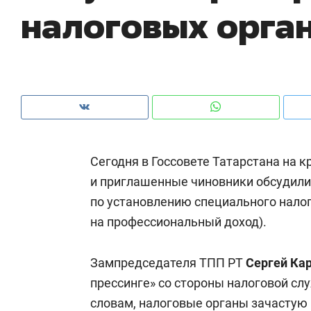
налоговых орга
рынки, почему надо знать аксакалов и
о 
чем интересен Оман?
кл
Сегодня в Госсовете Татарстана на 
и приглашенные чиновники обсудили
по установлению специального нало
на профессиональный доход).
Рекомендуем
Рекомендуем
Зампредседателя ТПП РТ
Сергей Ка
Как ГК «МИР ГРУПП» и ВТБ
150 камер 
прессинге» со стороны налоговой сл
создают оазис жилого
ID вместо 
словам, налоговые органы зачасту
комфорта под Казанью
безопаснос