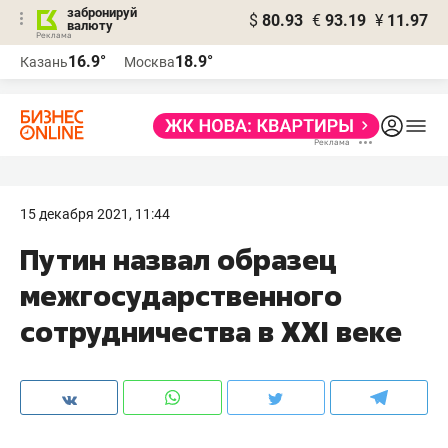
забронируй
$
80.93
€
93.19
¥
11.97
валюту
16.9°
18.9°
Казань
Москва
15 декабря 2021, 11:44
Путин назвал образец
межгосударственного
сотрудничества в XXI веке