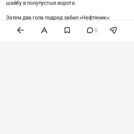
шайбу в полупустые ворота.
Затем два гола подряд забил «Нефтяник»:
нападающий
Матвей Говорков
отличился в
0
большинстве, а после защитник
Игорь Мясищев
хотел отправить шайбу по борту, она
неожиданно отскочила от борта и залетела в
ворота, которые голкипер «Ак Барса»
Александр
Столпеченков
оставил пустыми.
В третьем периоде казанцы вышли вперед: гол
забил Быков. Гости долго почти весь период
лидировали в счете, однако пропустили за
полторы минуты до конца периода. Автором
шайбы стал
Адель
Булатов
.
Основное время завершилось со счетом 3:3, в