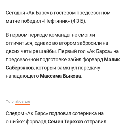
Сегодня «Ак Барс» в гостевом предсезонном
матче победил «Нефтяник» (4:3 Б).
В первом периоде команды не смогли
отличиться, однако во втором забросили на
двоих четыре шайбы. Первый гол «Ак Барса» на
предсезонной подготовке забил форвард
Малик
Саберзянов
, который замкнул передачу
нападающего
Максима Быкова
.
Фото:
ak-bars.ru
Следом «Ак Барс» подловил соперника на
ошибке: форвард
Семен Терехов
отправил