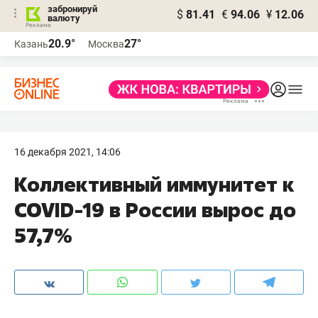
забронируй
$
81.41
€
94.06
¥
12.06
валюту
20.9°
27°
Казань
Москва
16 декабря 2021, 14:06
Коллективный иммунитет к
COVID-19 в России вырос до
57,7%