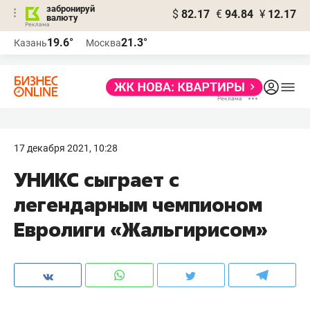
забронируй
$
82.17
€
94.84
¥
12.17
валюту
19.6°
21.3°
Казань
Москва
17 декабря 2021, 10:28
УНИКС сыграет с
легендарным чемпионом
Евролиги «Жальгирисом»