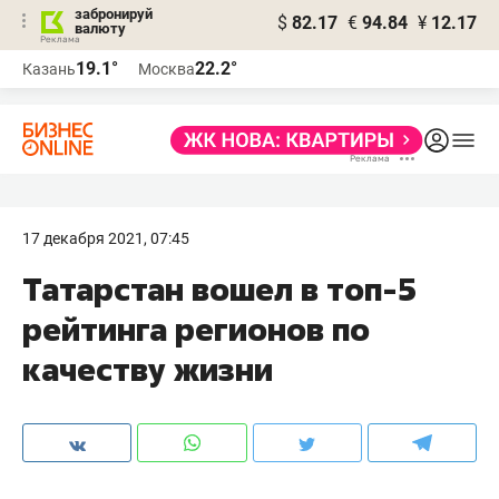
забронируй
$
82.17
€
94.84
¥
12.17
валюту
19.1°
22.2°
Казань
Москва
17 декабря 2021, 07:45
Татарстан вошел в топ-5
рейтинга регионов по
качеству жизни