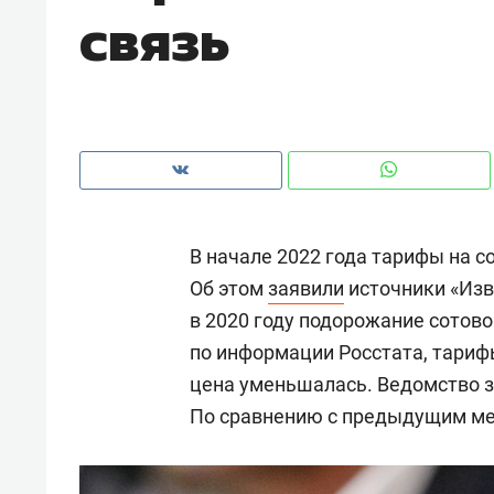
связь
рынки, почему надо знать аксакал
чем интересен Оман?
В начале 2022 года тарифы на с
Об этом
заявили
источники «Изве
в 2020 году подорожание сотово
по информации Росстата, тарифы
цена уменьшалась. Ведомство з
Рекомендуем
Рекоме
По сравнению с предыдущим мес
Как ГК «МИР ГРУПП» и ВТБ
150 ка
создают оазис жилого
ID вме
комфорта под Казанью
безоп