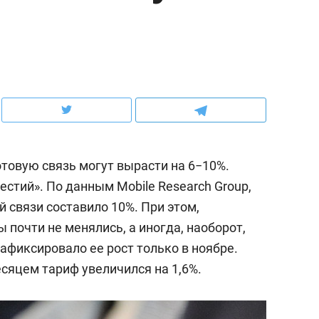
ов и
о трехкратном росте цен, дотошных
школьной формы о конт
клиентах и чудных запросах мастеров
налогах и развитии без 
отовую связь могут вырасти на 6−10%.
стий». По данным Mobile Research Group,
й связи составило 10%. При этом,
 почти не менялись, а иногда, наоборот,
афиксировало ее рост только в ноябре.
ндуем
Рекомендуем
яцем тариф увеличился на 1,6%.
мер до квартиры и Face
Опыт выживания в дик
сто ключа: какой будет
природе, работа
асность в ЖК «Нова»
с ментальным и физич