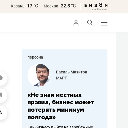
17
°С
22.3
°С
Казань
Москва
персона
еменова
Василь Мазитов
»
МАРТ
а: работа
«Не зная местных
«Мне лу
ечься
правил, бизнес может
не зара
вствовать
потерять минимум
чем пот
полгода»
репутац
пошиву
Как бизнесу выйти на зарубежные
Владелец от