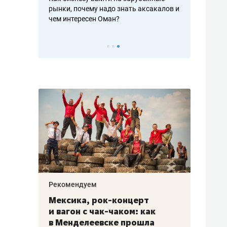
рафакте,
рынки, почему надо знать аксакалов и
о трехкратно
кредитов
чем интересен Оман?
клиентах и ч
Рекомендуем
Рекоме
ой
Мексика, рок-концерт
«Прор
и вагон с чак-чаком: как
30 ме
еским
в Менделеевске прошла
лечит