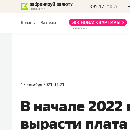
забронируй валюту
$
82.17
0.76
Казань
Закамье
Василь Мазитов
МАРТ
17 декабря 2021, 11:21
«Не зная местных
В начале 2022
правил, бизнес может
потерять минимум
вырасти плата
полгода»
Как бизнесу выйти на зарубежные