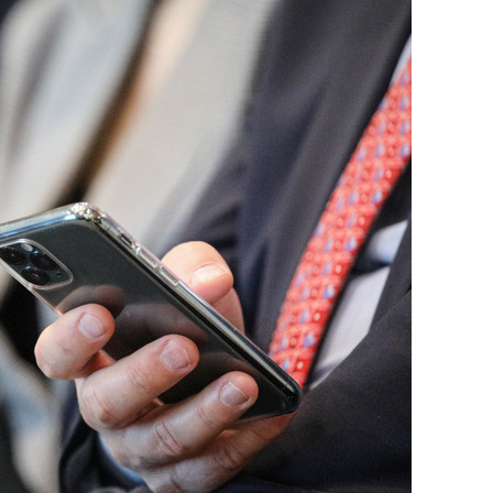
состоянием как основа
антихрупких команд