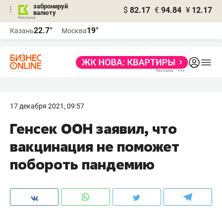
забронируй
$
82.17
€
94.84
¥
12.17
валюту
22.7°
19°
Казань
Москва
17 декабря 2021, 09:57
Генсек ООН заявил, что
вакцинация не поможет
побороть пандемию