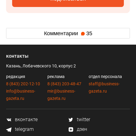
Комментарии
35
контакты
Казань, Лобачевского 10, корпус 2
редакция
реклама
отдел персонала
8 (843) 202-12-10
8 (843) 203-48-47
staff@business-
info@business-
mir@business-
gazeta.ru
gazeta.ru
gazeta.ru
вконтакте
twitter
telegram
дзен