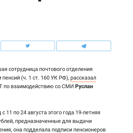
ов и
о трехкратном росте цен, дотошных
школьной формы о конт
клиентах и чудных запросах мастеров
налогах и развитии без 
ая сотрудница почтового отделения
пенсий (ч. 1 ст. 160 УК РФ),
рассказал
Т по взаимодействию со СМИ
Руслан
ндуем
Рекомендуем
 с 11 по 24 августа этого года 19-летняя
мер до квартиры и Face
Опыт выживания в дик
рублей, предназначенные для выдачи
сто ключа: какой будет
природе, работа
ения, она подделала подписи пенсионеров
асность в ЖК «Нова»
с ментальным и физич