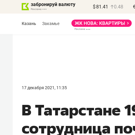
забронируй валюту
$
81.41
0.48
Казань
Закамье
Василь Мазитов
МАРТ
17 декабря 2021, 11:35
«Не зная местных
В Татарстане 1
правил, бизнес может
потерять минимум
сотрудница по
полгода»
Как бизнесу выйти на зарубежные