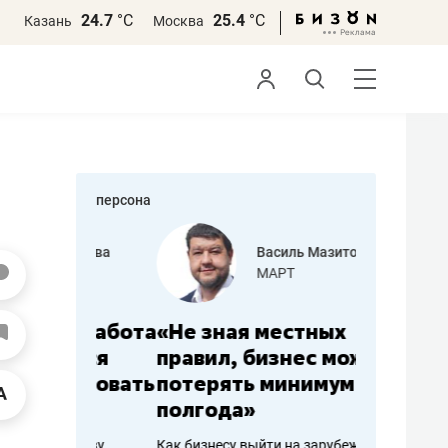
24.7
°С
25.4
°С
Казань
Москва
персона
еменова
Василь Мазитов
»
МАРТ
а: работа
«Не зная местных
«Мне лу
ечься
правил, бизнес может
не зара
вствовать
потерять минимум
чем пот
полгода»
репутац
пошиву
Как бизнесу выйти на зарубежные
Владелец от