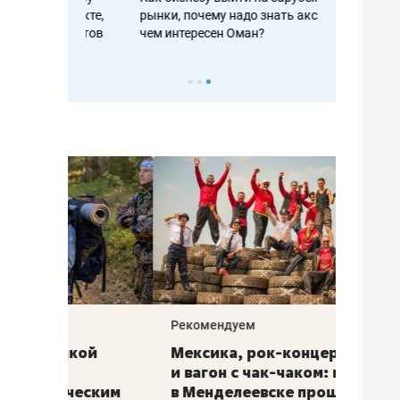
рафакте,
рынки, почему надо знать аксакалов и
о трехкратно
кредитов
чем интересен Оман?
клиентах и ч
Рекомендуем
Рекоме
ой
Мексика, рок-концерт
«Прор
и вагон с чак-чаком: как
30 ме
еским
в Менделеевске прошла
лечит