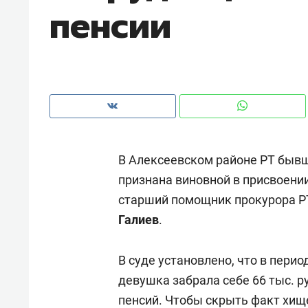
пенсии
рынки, почему надо знать аксакал
чем интересен Оман?
В Алексеевском районе РТ бывш
признана виновной в присвоении 
старший помощник прокурора Р
Галиев
.
Рекомендуем
Рекоме
В суде установлено, что в период
Как ГК «МИР ГРУПП» и ВТБ
150 ка
девушка забрала себе 66 тыс. 
создают оазис жилого
ID вме
пенсий. Чтобы скрыть факт хищ
комфорта под Казанью
безоп