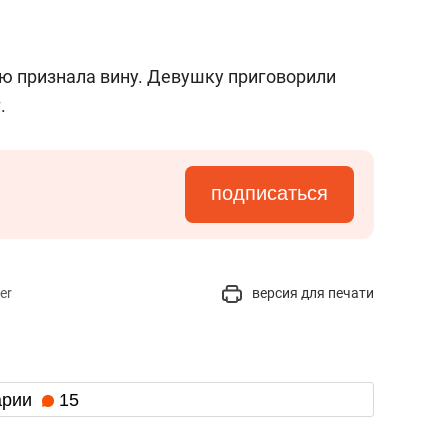
состоянием как основа
антихрупких команд
ю признала вину. Девушку приговорили
.
подписаться
er
версия для печати
арии
15