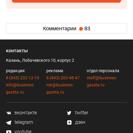
Комментарии
83
контакты
Казань, Лобачевского 10, корпус 2
редакция
реклама
отдел персонала
8 (843) 202-12-10
8 (843) 203-48-47
staff@business-
info@business-
mir@business-
gazeta.ru
gazeta.ru
gazeta.ru
вконтакте
twitter
telegram
дзен
youtube