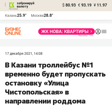
забронируй
$
80.93
€
93.19
¥
11.97
валюту
25.9°
28.8°
Казань
Москва
17 декабря 2021, 14:08
В Казани троллейбус №1
временно будет пропускать
остановку «Улица
Чистопольская» в
направлении роддома