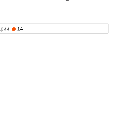
арии
14