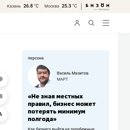
26.8
°С
25.3
°С
Казань
Москва
персона
еменова
Василь Мазитов
»
МАРТ
а: работа
«Не зная местных
«Мне лу
ечься
правил, бизнес может
не зара
вствовать
потерять минимум
чем пот
полгода»
репутац
пошиву
Как бизнесу выйти на зарубежные
Владелец от