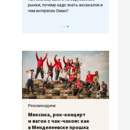
рафакте,
рынки, почему надо знать аксакалов и
о трехкратно
кредитов
чем интересен Оман?
клиентах и ч
Рекомендуем
Рекоме
ой
Мексика, рок-концерт
«Прор
и вагон с чак-чаком: как
30 ме
еским
в Менделеевске прошла
лечит