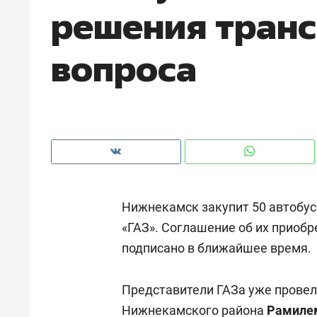
решения тран
рынки, почему надо знать аксакал
чем интересен Оман?
вопроса
Нижнекамск закупит 50 автобус
«ГАЗ». Соглашение об их приоб
подписано в ближайшее время.
Рекомендуем
Рекоме
Как ГК «МИР ГРУПП» и ВТБ
150 ка
Представители ГАЗа уже провел
создают оазис жилого
ID вме
комфорта под Казанью
Нижнекамского района
Рамиле
безоп