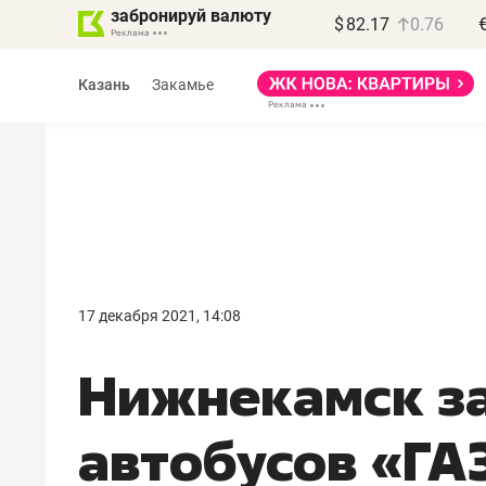
забронируй валюту
$
82.17
0.76
Казань
Закамье
Василь Мазитов
МАРТ
17 декабря 2021, 14:08
«Не зная местных
Нижнекамск за
правил, бизнес может
потерять минимум
автобусов «ГА
полгода»
Как бизнесу выйти на зарубежные