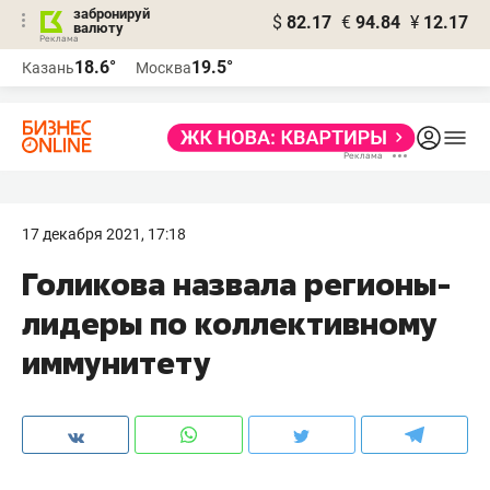
забронируй
$
82.17
€
94.84
¥
12.17
валюту
18.6°
19.5°
Казань
Москва
17 декабря 2021, 17:18
Голикова назвала регионы-
лидеры по коллективному
иммунитету