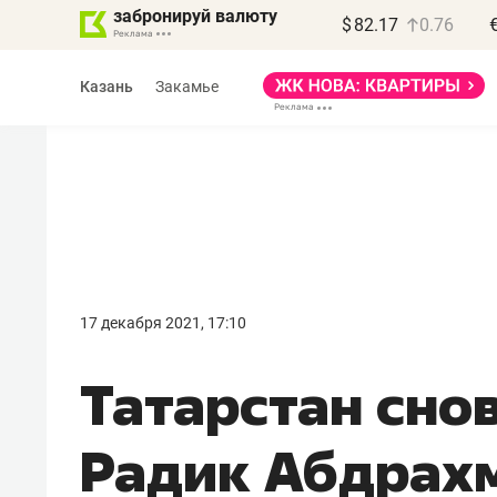
забронируй валюту
$
82.17
0.76
Казань
Закамье
Василь Мазитов
МАРТ
17 декабря 2021, 17:10
«Не зная местных
Татарстан снов
правил, бизнес может
потерять минимум
Радик Абдрах
полгода»
Как бизнесу выйти на зарубежные