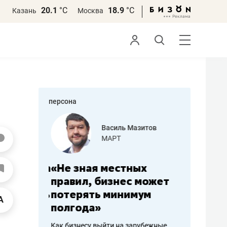
20.1
°С
18.9
°С
Казань
Москва
персона
еменова
Василь Мазитов
»
МАРТ
а: работа
«Не зная местных
«Мне лу
ечься
правил, бизнес может
не зара
вствовать
потерять минимум
чем пот
полгода»
репутац
пошиву
Как бизнесу выйти на зарубежные
Владелец от