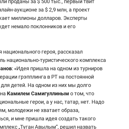
ли проданы за $ 500 тыс., первый твит
лайн-аукционе за $ 2,9 млн, а проект
кает миллионы долларов. Эксперты
будет немало поклонников и его
я национального героя, рассказал
ель национально-туристического комплекса
манов
: «Идея пришла на одном из турниров
дерации грэпплинга в РТ на постоянной
для детей. На одном из них мы долго
ана
Камилем Самигуллиным
о том, что
иональные герои, а у нас, татар, нет. Надо
м, молодежи не хватает образа,
ься, и мне пришла идея создать такого
омплекс „Туган Авылым“, решил назвать