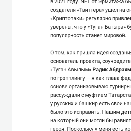
в 2021 году. NFT от Эрмитажа бы
создателя «Твиттера» ушел на он
«Криптопаки» регулярно привле
уверены, что у «Туган Батыра» 
популярность станет мировой.
О том, как пришла идея создани
основатель проекта, соучредит
«Туган Авылым»
Радик Абдрах
по грэпплингу — я как глава фе
основе организовываю турниры 
рассуждали с муфтием Татарст
у русских и башкир есть свои нац
было это исправить. Нашим детя
на который они могли бы равнят
героя. Поскольку у меня есть к