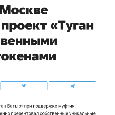
 Москве
ов и
о трехкратном росте цен, дотошных
школьной формы о конт
клиентах и чудных запросах мастеров
налогах и развитии без 
проект «Туган
твенными
токенами
ндуем
Рекомендуем
мер до квартиры и Face
Опыт выживания в дик
уган Батыр» при поддержке муфтия
сто ключа: какой будет
природе, работа
асность в ЖК «Нова»
с ментальным и физич
венно презентовал собственные уникальные