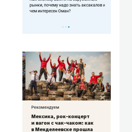
рафакте,
рынки, почему надо знать аксакалов и
о трехкратно
кредитов
чем интересен Оман?
клиентах и ч
Рекомендуем
Рекоме
ой
Мексика, рок-концерт
«Прор
и вагон с чак-чаком: как
30 ме
еским
в Менделеевске прошла
лечит