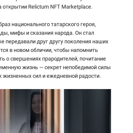
состоянием как основа
открытии Relictum NFT Marketplace.
антихрупких команд
браз национального татарского героя,
ды, мифы и сказания народа. Он стал
е передавали друг другу поколения наших
тся в новом обличии, чтобы напомнить
ть о свершениях прародителей, почитание
ременную жизнь — секрет непобедимой силы
к жизненных сил и ежедневной радости.