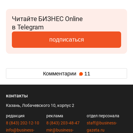
Читайте БИЗНЕС Online
в Telegram
подписаться
Комментарии
11
контакты
Казань, Лобачевского 10, корпус 2
редакция
реклама
отдел персонала
8 (843) 202-12-10
8 (843) 203-48-47
staff@business-
info@business-
mir@business-
gazeta.ru