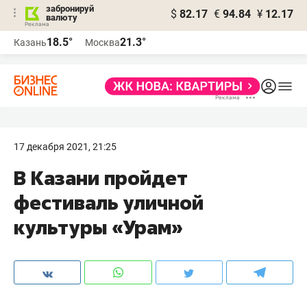
забронируй
$
82.17
€
94.84
¥
12.17
валюту
18.5°
21.3°
Казань
Москва
17 декабря 2021, 21:25
В Казани пройдет
фестиваль уличной
культуры «Урам»