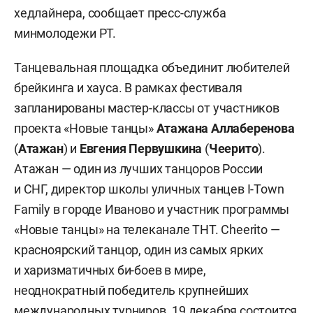
хедлайнера, сообщает пресс-служба
минмолодежи РТ.
Танцевальная площадка объединит любителей
брейкинга и хауса. В рамках фестиваля
запланированы мастер-классы от участников
проекта «Новые танцы»
Атажана Аллаберенова
(
Атажан
) и
Евгения Первушкина
(
Чеерито
).
Атажан — один из лучших танцоров России
и СНГ, директор школы уличных танцев I-Town
Family в городе Иваново и участник программы
«Новые танцы» на телеканале ТНТ. Cheerito —
красноярский танцор, один из самых ярких
и харизматичных би-боев в мире,
неоднократный победитель крупнейших
международных турниров. 19 декабря состоится