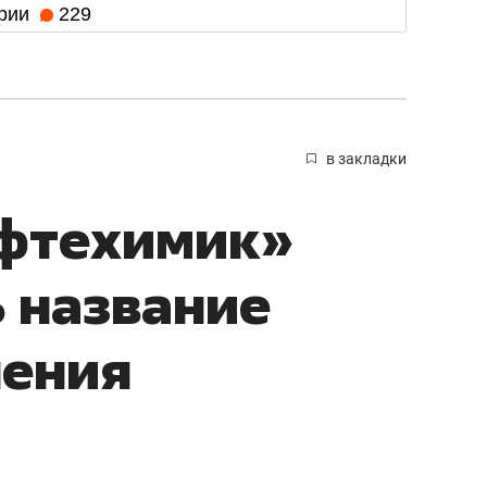
рии
229
в закладки
ефтехимик»
 название
нения