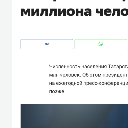
миллиона чел
рынки, почему надо знать аксакал
чем интересен Оман?
Численность населения Татарста
млн человек. Об этом президен
на ежегодной пресс-конференци
позже.
Рекомендуем
Рекоме
Как ГК «МИР ГРУПП» и ВТБ
150 ка
создают оазис жилого
ID вме
комфорта под Казанью
безоп