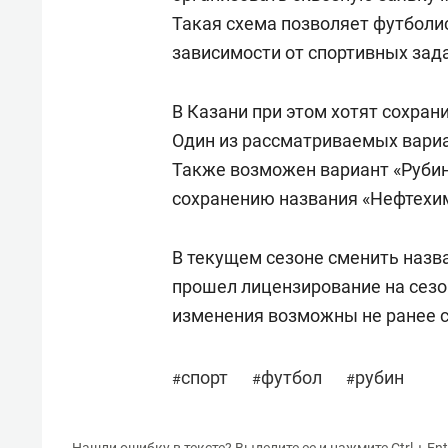
Такая схема позволяет футболи
зависимости от спортивных зад
В Казани при этом хотят сохра
Один из рассматриваемых вариа
Также возможен вариант «Рубин
сохранению названия «Нефтехи
В текущем сезоне сменить назв
прошел лицензирование на сез
изменения возможны не ранее 
спорт
футбол
рубин
#
#
#
Нашли ошибку в тексте? Выделите ее и нажмите Ctrl + Ent