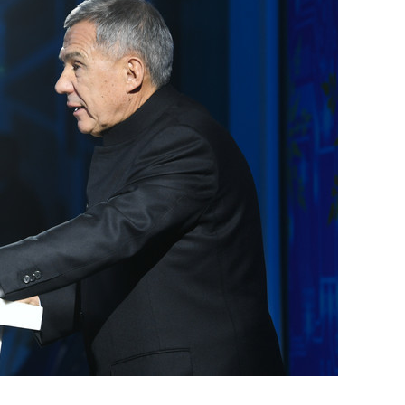
состоянием как основа
антихрупких команд