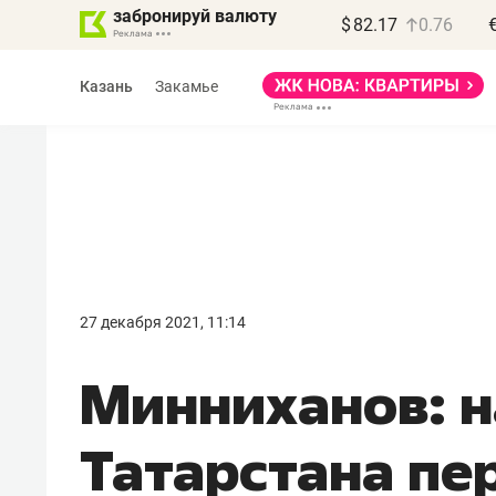
забронируй валюту
$
82.17
0.76
Казань
Закамье
Василь Мазитов
МАРТ
27 декабря 2021, 11:14
«Не зная местных
Минниханов: н
правил, бизнес может
потерять минимум
Татарстана пе
полгода»
Как бизнесу выйти на зарубежные