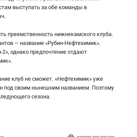
стам выступать за обе команды в
ач.
нить преемственность нижнекамского клуба.
нтов — название «Рубин-Нефтехимик».
-2», однако предпочтение отдают
мик».
ание клуб не сможет. «Нефтехимик» уже
он под своим нынешним названием. Поэтому
следующего сезона.
er
версия для печати