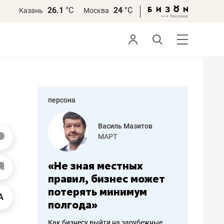
26.1
°С
24
°С
Казань
Москва
персона
еменова
Василь Мазитов
»
МАРТ
а: работа
«Не зная местных
«Мне лу
ечься
правил, бизнес может
не зара
вствовать
потерять минимум
чем пот
полгода»
репутац
пошиву
Как бизнесу выйти на зарубежные
Владелец от