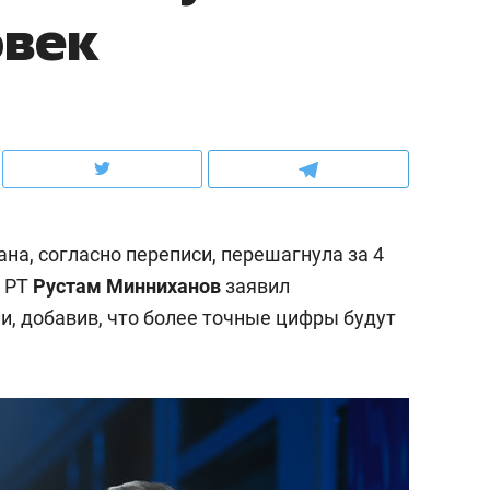
овек
ов и
о трехкратном росте цен, дотошных
школьной формы о конт
клиентах и чудных запросах мастеров
налогах и развитии без 
на, согласно переписи, перешагнула за 4
т РТ
Рустам Минниханов
заявил
и, добавив, что более точные цифры будут
ндуем
Рекомендуем
мер до квартиры и Face
Опыт выживания в дик
сто ключа: какой будет
природе, работа
асность в ЖК «Нова»
с ментальным и физич