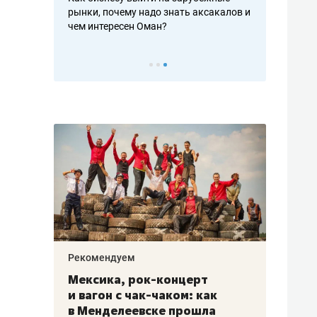
рафакте,
рынки, почему надо знать аксакалов и
о трехкратно
кредитов
чем интересен Оман?
клиентах и ч
Рекомендуем
Рекоме
ой
Мексика, рок-концерт
«Прор
и вагон с чак-чаком: как
30 ме
еским
в Менделеевске прошла
лечит