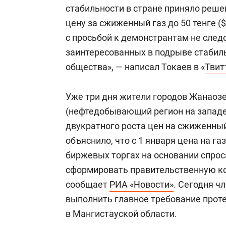
состоянием как основа
«Гонка Гер
стабильности в стране приняло реше
антихрупких команд
цену за сжиженный газ до 50 тенге ($
с просьбой к демонстрантам не след
заинтересованных в подрыве стабил
общества», — написал Токаев в «
Твит
Уже три дня жители городов Жанаозе
(нефтедобывающий регион на западе
двукратного роста цен на сжиженны
объяснило, что с 1 января цена на г
биржевых торгах на основании спрос
сформировать правительственную ко
сообщает
РИА «Новости»
. Сегодня ч
выполнить главное требование проте
в Мангистауской области.