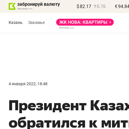
забронируй валюту
$
82.17
0.76
€
94.8
Казань
Закамье
4 января 2022, 18:48
«
Президент Каза
п
п
обратился к ми
п
Ка