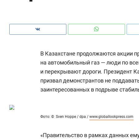
ры
че
В Казахстане продолжаются акции п
на автомобильный газ — люди по все
и перекрывают дороги. Президент К
призвал демонстрантов не поддават
заинтересованных в подрыве стабиль
Рекомендуем
Рекомендуем
Фото: © Sven Hoppe / dpa /
www.globallookpress.com
ce
Опыт выживания в дикой
Мексика, 
т
природе, работа
и вагон с ч
«Правительство в рамках данных ем
с ментальным и физическим
в Менделе