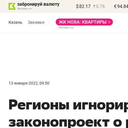
забронируй валюту
$
82.17
0.76
€
94.8
Казань
Закамье
Василь Мазитов
МАРТ
13 января 2022, 09:50
«Не зная местных
«
Регионы игнори
правил, бизнес может
н
потерять минимум
ч
законопроект о
полгода»
р
Как бизнесу выйти на зарубежные
Вл