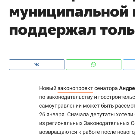
муниципальной в
рынки, почему надо знать аксакалов и
о 
чем интересен Оман?
кл
поддержал толь
Новый
законопроект
сенатора
Андре
по законодательству и госстроитель
самоуправлении может быть рассмот
Рекомендуем
Рекомендуем
26 января. Сначала депутаты хотели
Как ГК «МИР ГРУПП» и ВТБ
150 камер 
из региональных Законодательных С
создают оазис жилого
ID вместо 
возвращаются к работе после нового
комфорта под Казанью
безопаснос