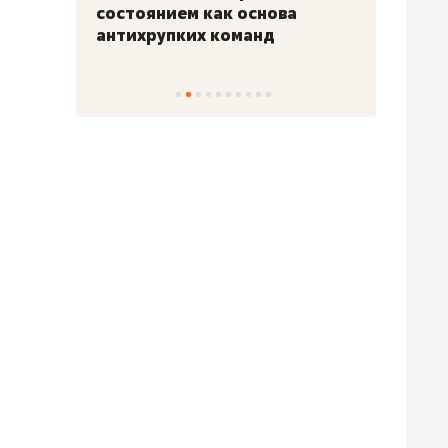
«Гонка Героев»
Казан