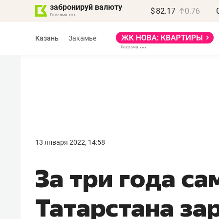
забронируй валюту
$
82.17
0.76
Казань
Закамье
Василь Мазитов
МАРТ
13 января 2022, 14:58
«Не зная местных
За три года с
правил, бизнес может
потерять минимум
Татарстана за
полгода»
Как бизнесу выйти на зарубежные