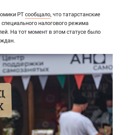
состоянием как основа
антихрупких команд
номики РТ
сообщало
, что татарстанские
 специального налогового режима
лей. На тот момент в этом статусе было
аждан.