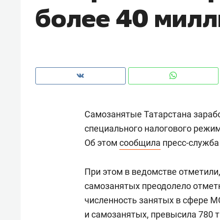
более 40 милл
рынки, почему надо знать аксакал
чем интересен Оман?
Самозанятые Татарстана зарабо
специального налогового режим
Об этом
сообщила
пресс-служба
При этом в ведомстве отметили,
Рекомендуем
Рекоме
самозанятых преодолело отметк
Как ГК «МИР ГРУПП» и ВТБ
150 ка
численность занятых в сфере М
создают оазис жилого
ID вме
и самозанятых, превысила 780 т
комфорта под Казанью
безоп