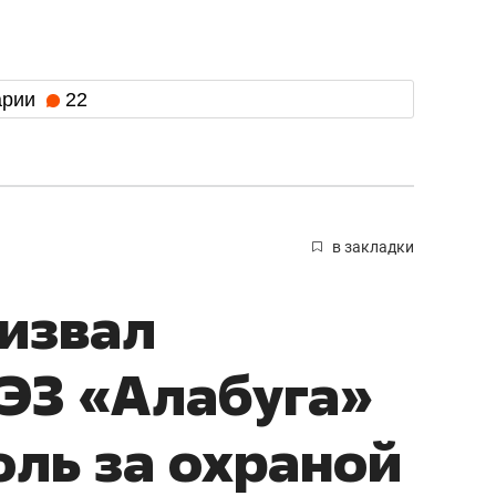
арии
22
в закладки
извал
ЭЗ «Алабуга»
оль за охраной