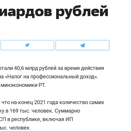
иардов рублей
ов и
о трехкратном росте цен, дотошных
школьной формы о конт
клиентах и чудных запросах мастеров
налогах и развитии без 
тали 40,6 млрд рублей за время действия
а «Налог на профессиональный доход».
 минэкономики РТ.
 что на конец 2021 года количество самих
ндуем
Рекомендуем
у в 169 тыс. человек. Суммарно
мер до квартиры и Face
Опыт выживания в дик
СП в республике, включая ИП
сто ключа: какой будет
природе, работа
ыс. человек.
асность в ЖК «Нова»
с ментальным и физич