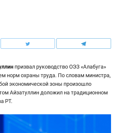
уллин
призвал руководство ОЭЗ «Алабуга»
ем норм охраны труда. По словам министра,
собой экономической зоны произошло
этом Айзатуллин доложил на традиционном
а РТ.