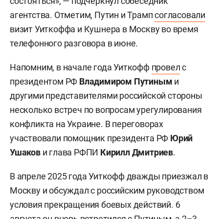
состояться», — подчеркнул собеседник
агентства. Отметим, Путин и Трамп
согласовали
визит Уиткоффа и Кушнера в Москву во время
телефонного разговора в июне.
Напомним, в начале года Уиткофф
провел
с
президентом РФ
Владимиром Путиным
и
другими представителями российской стороны
несколько встреч по вопросам урегулирования
конфликта на Украине. В переговорах
участвовали помощник президента РФ
Юрий
Ушаков
и глава РФПИ
Кирилл Дмитриев
.
В апреле 2025 года Уиткофф дважды приезжал в
Москву и обсуждал с российским руководством
условия прекращения боевых действий. 6
августа он вновь встретился с Путиным, а 2–3