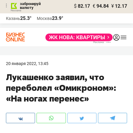
забронируй
$
82.17
€
94.84
¥
12.17
валюту
25.3°
23.9°
Казань
Москва
20 января 2022, 13:45
Лукашенко заявил, что
переболел «Омикроном»:
«На ногах перенес»