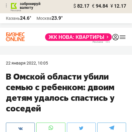
забронируй
$
82.17
€
94.84
¥
12.17
валюту
24.6°
23.9°
Казань
Москва
22 января 2022, 10:05
В Омской области убили
семью с ребенком: двоим
детям удалось спастись у
соседей