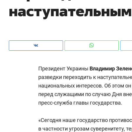
наступательным
рынки, почему надо знать аксакалов и
о 
чем интересен Оман?
кл
Президент Украины
Владимир Зелен
разведки переходить к наступатель
национальных интересов. Об этом он
перед служащими по случаю Дня вн
пресс-служба главы государства.
Рекомендуем
Рекомендуем
Как ГК «МИР ГРУПП» и ВТБ
150 камер 
«Сегодня наше государство противос
создают оазис жилого
ID вместо 
в частности угрозам суверенитету, 
комфорта под Казанью
безопаснос