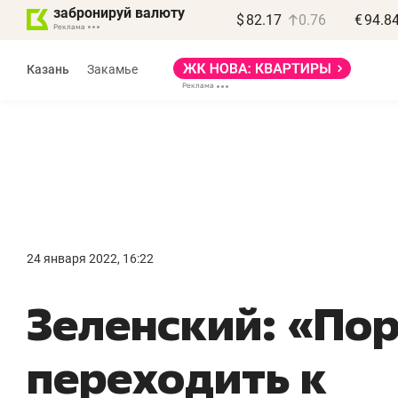
забронируй валюту
$
82.17
0.76
€
94.8
Казань
Закамье
Василь Мазитов
МАРТ
24 января 2022, 16:22
«Не зная местных
«
Зеленский: «По
правил, бизнес может
н
потерять минимум
ч
переходить к
полгода»
р
Как бизнесу выйти на зарубежные
Вл