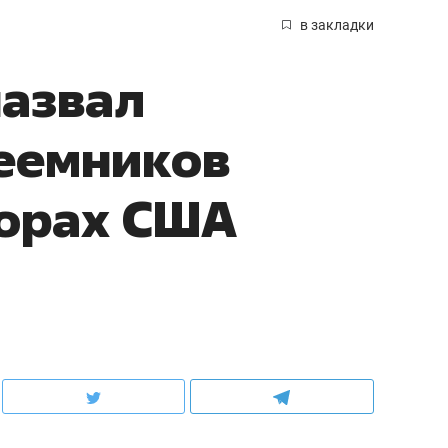
в закладки
назвал
еемников
борах США