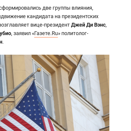
сформировались две группы влияния,
ыдвижение кандидата на президентских
 возглавляет вице-президент
Джей Ди Вэнс
,
убио
, заявил «
Газете.Ru
» политолог-
н
.