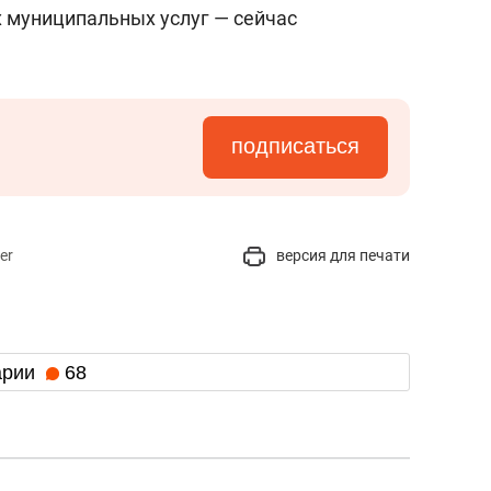
янием как основа
«Гонка Героев»
х муниципальных услуг — сейчас
рупких команд
подписаться
er
версия для печати
арии
68