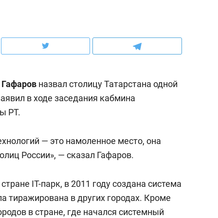
рынки, почему надо зна
чем интересен Оман?
 Гафаров
назвал столицу Татарстана одной
 заявил в ходе заседания кабмина
ы РТ.
хнологий — это намоленное место, она
толиц России», — сказал Гафаров.
ндуем
Рекомендуем
 стране IT-парк, в 2011 году создана система
выживания в дикой
Мексика, рок-концерт
ла тиражирована в других городах. Кроме
де, работа
и вагон с чак-чаком: ка
ородов в стране, где начался системный
тальным и физическим
в Менделеевске прошл