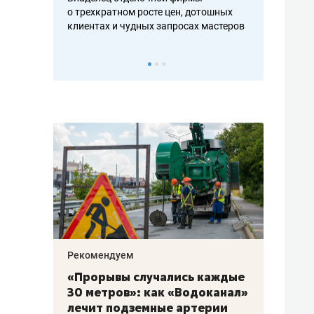
ть аксакалов и
о трехкратном росте цен, дотошных
школьной фор
клиентах и чудных запросах мастеров
налогах и раз
Рекомендуем
Рекоме
«Прорывы случались каждые
Не то
к
30 метров»: как «Водоканал»
гастр
а
лечит подземные артерии
задае