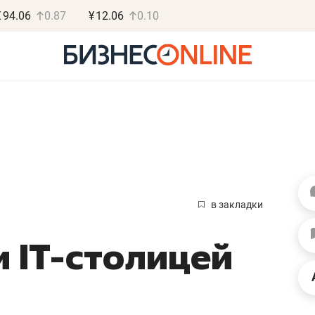
€
94.06
0.87
¥
12.06
0.10
Василь М
МАРТ
в закладки
«Не зная мест
и IT-столицей
правил, бизнес
потерять мини
полгода»
Как бизнесу выйти на з