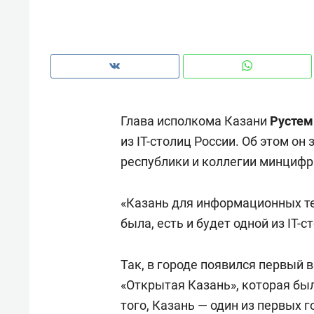
Глава исполкома Казани
Рустем
из IT-столиц России. Об этом он
республики и коллегии минцифр
«Казань для информационных те
была, есть и будет одной из IT-с
Рекомендуем
Рекоме
Так, в городе появился первый в
ВТБ
150 камер до квартиры и Face
Опыт 
«Открытая Казань», которая бы
ID вместо ключа: какой будет
приро
того, Казань — один из первых г
безопасность в ЖК «Нова»
с мен