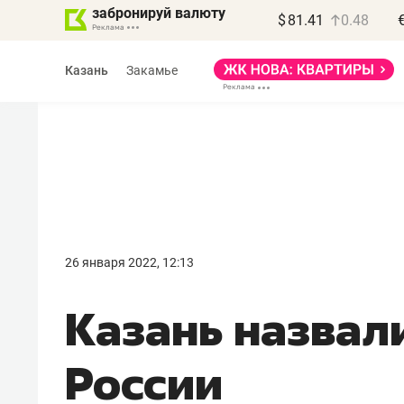
забронируй валюту
$
81.41
0.48
Казань
Закамье
26 января 2022, 12:13
Казань назвал
России