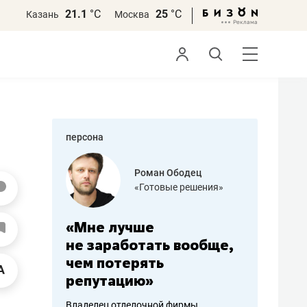
21.1
°С
25
°С
Казань
Москва
персона
азитов
Роман Ободец
«Готовые решения»
ных
«Мне лучше
«Мама г
 может
не заработать вообще,
помогае
мум
чем потерять
от болез
репутацию»
себя жи
арубежные
Владелец отделочной фирмы
Наследница б