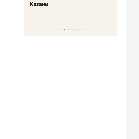
Казани
набер