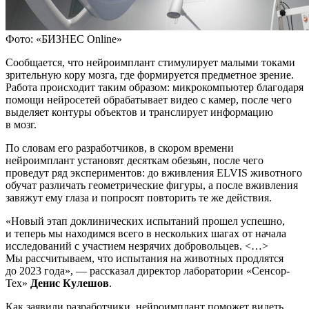
Фото: «БИЗНЕС Online»
Сообщается, что нейроимплант стимулирует малыми токами
зрительную кору мозга, где формируется предметное зрение.
Работа происходит таким образом: микрокомпьютер благодаря
помощи нейросетей обрабатывает видео с камер, после чего
выделяет контуры объектов и транслирует информацию
в мозг.
По словам его разработчиков, в скором времени
нейроимплант установят десяткам обезьян, после чего
проведут ряд экспериментов: до вживления ELVIS животного
обучат различать геометрические фигуры, а после вживления
завяжут ему глаза и попросят повторить те же действия.
«Новый этап доклинических испытаний прошел успешно,
и теперь мы находимся всего в нескольких шагах от начала
исследований с участием незрячих добровольцев. <…>
Мы рассчитываем, что испытания на животных продлятся
до 2023 года», — рассказал директор лаборатории «Сенсор-
Тех»
Денис Кулешов
.
Как заявили разработчики, нейроимплант поможет видеть