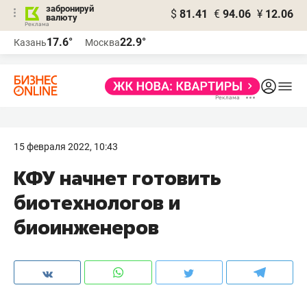
забронируй
$
81.41
€
94.06
¥
12.06
валюту
17.6°
22.9°
Казань
Москва
15 февраля 2022, 10:43
КФУ начнет готовить
биотехнологов и
биоинженеров