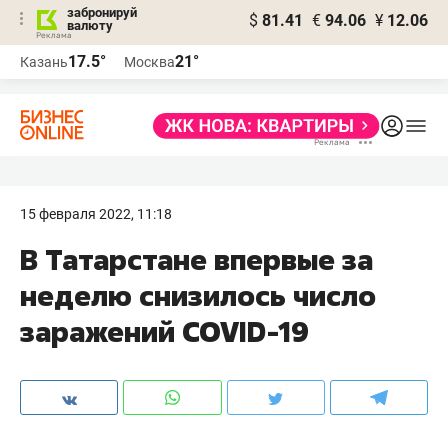
забронируй
$
81.41
€
94.06
¥
12.06
валюту
17.5°
21°
Казань
Москва
15 февраля 2022, 11:18
В Татарстане впервые за
неделю снизилось число
заражений COVID-19