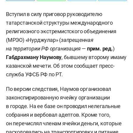
Вступил в силу приговор руководителю
татарстанской структуры международного
религиозного экстремистского объединения
(МРЭО) «Нурджулар» (
запрещенная
на территории РФ организация
—
прим. ред.
)
Габдрахману Наумову
, бывшему второму имаму
казанской мечети. Об этом сообщает пресс-
служба УФСБ РФ по РТ.
По версии следствия, Наумов организовал
законспирированную ячейку организации
в городе. На ее базе он проводил нелегальные
собрания и вербовал адептов. Кроме того,
он перечислял членам ячейки деньги, которые
расходовались на транспортировку и питание