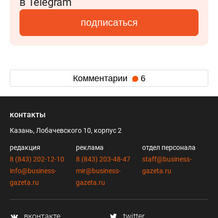
в Telegram
подписаться
Комментарии
6
контакты
Казань, Лобачевского 10, корпус 2
редакция
реклама
отдел персонала
8 (843) 202-12-10
8 (843) 203-48-47
staff@business-
info@business-
mir@business-
gazeta.ru
gazeta.ru
gazeta.ru
вконтакте
twitter