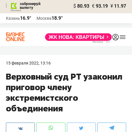
забронируй
$
80.93
€
93.19
¥
11.97
валюту
16.9°
18.9°
Казань
Москва
15 февраля 2022, 13:16
Верховный суд РТ узаконил
приговор члену
экстремистского
объединения