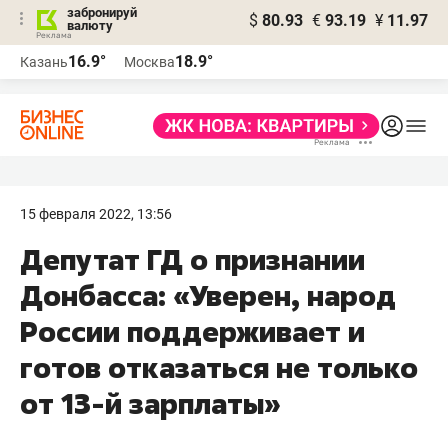
забронируй
$
80.93
€
93.19
¥
11.97
валюту
16.9°
18.9°
Казань
Москва
15 февраля 2022, 13:56
Депутат ГД о признании
Донбасса: «Уверен, народ
России поддерживает и
готов отказаться не только
от 13-й зарплаты»