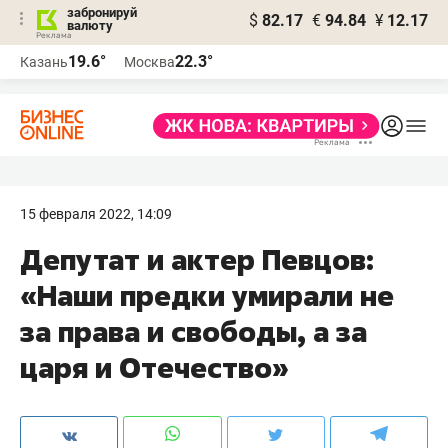
забронируй
$
82.17
€
94.84
¥
12.17
валюту
19.6°
22.3°
Казань
Москва
15 февраля 2022, 14:09
Депутат и актер Певцов:
«Наши предки умирали не
за права и свободы, а за
царя и Отечество»