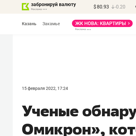
забронируй валюту
$
80.93
-0.20
Казань
Закамье
Василь Мазитов
МАРТ
15 февраля 2022, 17:24
«Не зная местных
Ученые обнару
правил, бизнес может
потерять минимум
Омикрон», кот
полгода»
Как бизнесу выйти на зарубежные