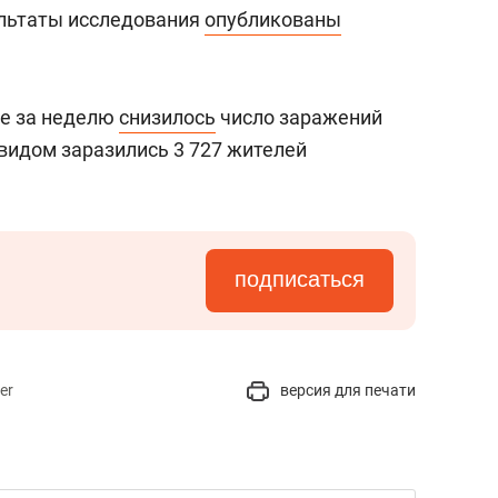
состоянием как основа
льтаты исследования
опубликованы
антихрупких команд
ые за неделю
снизилось
число заражений
видом заразились 3 727 жителей
подписаться
er
версия для печати