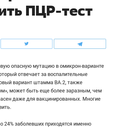
ить ПЦР-тест
ов и
о трехкратном росте цен, дотошных
школьной формы о конт
клиентах и чудных запросах мастеров
налогах и развитии без 
овую опасную мутацию в омикрон-варианте
который отвечает за воспалительные
Новый вариант штамма BA.2, также
м», может быть еще более заразным, чем
пасен даже для вакцинированных. Многие
ндуем
Рекомендуем
вить.
мер до квартиры и Face
Опыт выживания в дик
сто ключа: какой будет
природе, работа
о 24% заболевших приходятся именно
асность в ЖК «Нова»
с ментальным и физич