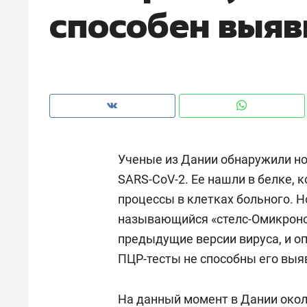
способен выяв
рынки, почему надо знать аксакал
чем интересен Оман?
Ученые из Дании обнаружили н
SARS-CoV-2. Ее нашли в белке, 
процессы в клетках больного. 
называющийся «стелс-Омикроно
предыдущие версии вируса, и о
Рекомендуем
Рекоме
ПЦР-тесты не способны его выя
Как ГК «МИР ГРУПП» и ВТБ
150 ка
создают оазис жилого
ID вме
На данный момент в Дании окол
комфорта под Казанью
безоп