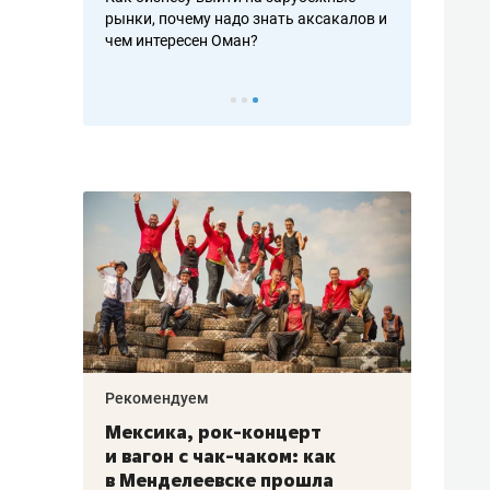
рафакте,
рынки, почему надо знать аксакалов и
о трехкратно
кредитов
чем интересен Оман?
клиентах и ч
Рекомендуем
Рекоме
ой
Мексика, рок-концерт
«Прор
и вагон с чак-чаком: как
30 ме
еским
в Менделеевске прошла
лечит