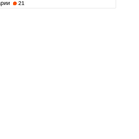
арии
21