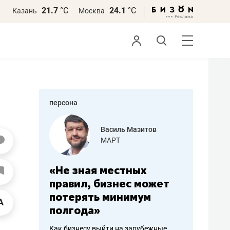
21.7
°С
24.1
°С
Казань
Москва
персона
еменова
Василь Мазитов
»
МАРТ
а: работа
«Не зная местных
«Мне лу
ечься
правил, бизнес может
не зара
вствовать
потерять минимум
чем пот
полгода»
репутац
пошиву
Как бизнесу выйти на зарубежные
Владелец от