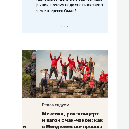
рафакте,
рынки, почему надо знать аксакалов и
о трехкратно
кредитов
чем интересен Оман?
клиентах и ч
Рекомендуем
Рекоме
ой
Мексика, рок-концерт
«Прор
и вагон с чак-чаком: как
30 ме
еским
в Менделеевске прошла
лечит