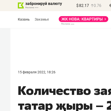
забронируй валюту
$
82.17
0.76
Казань
Закамье
Василь Мазитов
МАРТ
15 февраля 2022, 18:26
«Не зная местных
Количество за
правил, бизнес может
потерять минимум
татар җыры – 
полгода»
Как бизнесу выйти на зарубежные