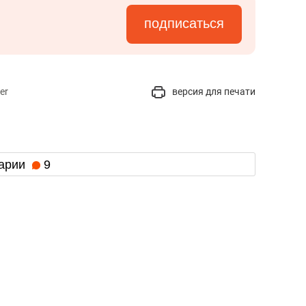
подписаться
er
версия для печати
арии
9