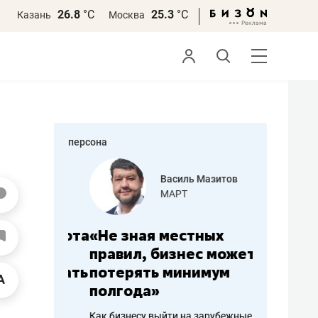
26.8
°С
25.3
°С
Казань
Москва
персона
еменова
Василь Мазитов
»
МАРТ
а: работа
«Не зная местных
«Мне лу
ечься
правил, бизнес может
не зара
вствовать
потерять минимум
чем пот
полгода»
репутац
пошиву
Как бизнесу выйти на зарубежные
Владелец от