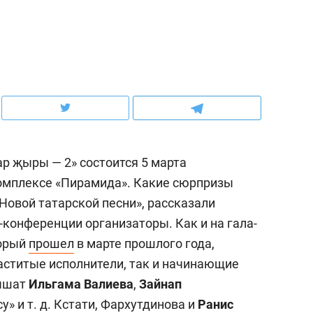
ов и
о трехкратном росте цен, дотошных
школьной формы о конт
клиентах и чудных запросах мастеров
налогах и развитии без 
ар җыры — 2» состоится 5 марта
комплексе «Пирамида». Какие сюрпризы
«Новой татарской песни», рассказали
конференции организаторы. Как и на гала-
торый
прошел
в марте прошлого года,
ндуем
Рекомендуем
маститые исполнители, так и начинающие
мер до квартиры и Face
Опыт выживания в дик
лышат
Ильгама Валиева
,
Зайнап
сто ключа: какой будет
природе, работа
су»
и т. д.
Кстати, Фархутдинова и
Ранис
асность в ЖК «Нова»
с ментальным и физич