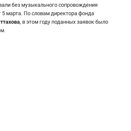
состоянием как основа
вали без музыкального сопровождения
антихрупких команд
т 5 марта. По словам директора фонда
ттахова
, в этом году поданных заявок было
ом.