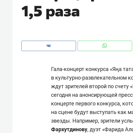
1,5 раза
рынки, почему надо знать аксакал
чем интересен Оман?
Гала-концерт конкурса «Яңа тат
в культурно-развлекательном 
ждут зрителей второй по счету 
сегодня на анонсирующей пресс-
концерте первого конкурса, ко
Рекомендуем
Рекоме
на сцене будут выступать как 
Как ГК «МИР ГРУПП» и ВТБ
150 ка
звезды. Например, зрители ус
создают оазис жилого
ID вме
Фархутдинову
, дуэт «Фарида Ал
комфорта под Казанью
безоп