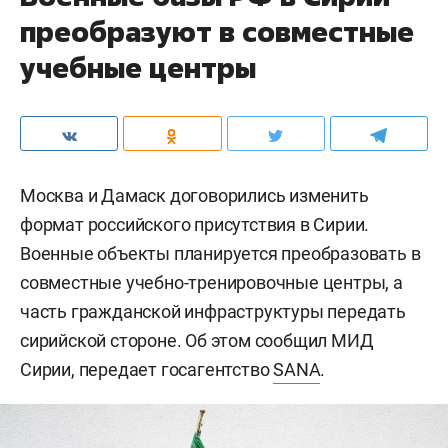
Фото: «БИЗНЕС Online»
На площадке также представлен арт-объект
«Соединенные водой» казанской художницы
Жени Набиевой
— под кураторством арт-группы
«Замороженная конина». Проект посвящен
Волге как символу единства народов Поволжья
и реализован при поддержке грантовой