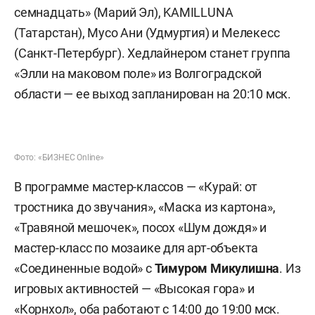
Фото: «БИЗНЕС Online»
На музыкальной сцене в этот день выступают
Shura Lee (Татарстан), Мордвин (Мордовия),
SolarStation (Башкортостан), «дом номер
семнадцать» (Марий Эл), KAMILLUNA
(Татарстан), Мусо Ани (Удмуртия) и Мелекесс
(Санкт-Петербург). Хедлайнером станет группа
«Элли на маковом поле» из Волгоградской