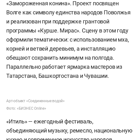
тростника до звучания», «Маска из картона»,
«Травяной мешочек», посох «Шум дождя» и
мастер-класс по мозаике для арт-объекта
«Соединенные водой» с
Тимуром Микулишна
. Из
игровых активностей — «Высокая гора» и
«Корнхол», оба работают с 14:00 до 19:00 мск.