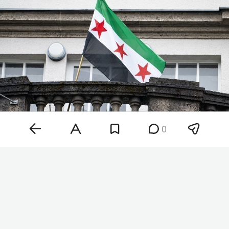
программы «Курше. Мирас». Сцену в этом году
оформили тематически: с использованием мха,
корней и ветвей деревьев, а инсталляцию
обещают сохранить минимум на полгода.
Параллельно работает ярмарка мастеров из
Татарстана, Башкортостана и Чувашии.
0