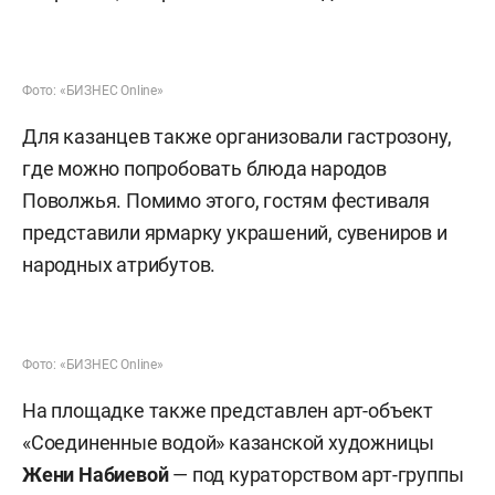
области — ее выход запланирован на 20:10 мск.
Фото: «БИЗНЕС Online»
В программе мастер-классов — «Курай: от