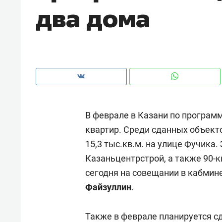
два дома
рынки, почему надо знать аксакал
чем интересен Оман?
В феврале в Казани по програм
квартир. Среди сданных объект
15,3 тыс.кв.м. на улице Фучика.
Казаньцентрстрой, а также 90-
сегодня на совещании в кабмин
Рекомендуем
Рекоме
Файзуллин
.
Как ГК «МИР ГРУПП» и ВТБ
150 ка
создают оазис жилого
ID вме
Также в феврале планируется с
комфорта под Казанью
безоп