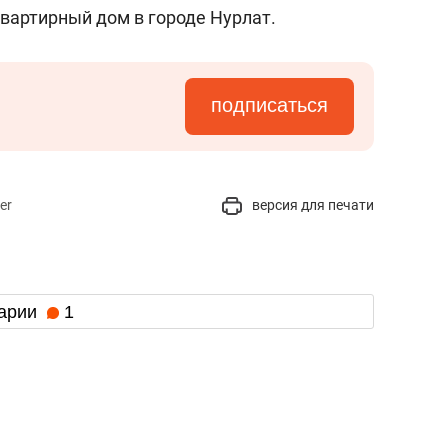
состоянием как основа
квартирный дом в городе Нурлат.
антихрупких команд
подписаться
er
версия для печати
арии
1