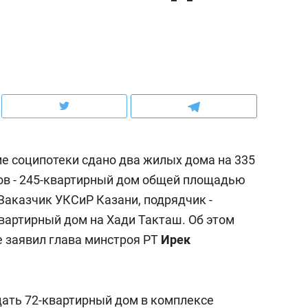
ов и
о трехкратном росте цен, дотошных
школьной формы о конт
клиентах и чудных запросах мастеров
налогах и развитии без 
ме соципотеки сдано два жилых дома на 335
ов - 245-квартирный дом общей площадью
 Заказчик УКСиР Казани, подрядчик -
квартирный дом на Хади Такташ. Об этом
е заявил глава минстроя РТ
Ирек
ндуем
Рекомендуем
мер до квартиры и Face
Опыт выживания в дик
сто ключа: какой будет
природе, работа
дать 72-квартирный дом в комплексе
асность в ЖК «Нова»
с ментальным и физич