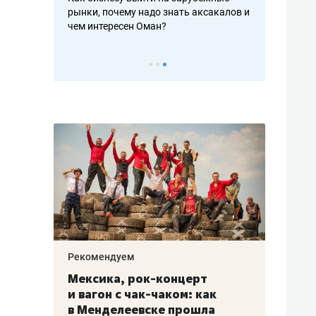
рафакте,
рынки, почему надо знать аксакалов и
о трехкратно
кредитов
чем интересен Оман?
клиентах и ч
Рекомендуем
Рекоме
ой
Мексика, рок-концерт
«Прор
и вагон с чак-чаком: как
30 ме
еским
в Менделеевске прошла
лечит