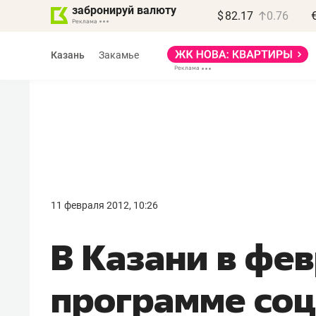
забронируй валюту
$
82.17
0.76
Казань
Закамье
Василь Мазитов
МАРТ
11 февраля 2012, 10:26
«Не зная местных
В Казани в фе
правил, бизнес может
потерять минимум
программе соц
полгода»
Как бизнесу выйти на зарубежные