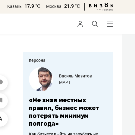
17.9
°С
21.9
°С
Казань
Москва
персона
еменова
Василь Мазитов
»
МАРТ
а: работа
«Не зная местных
«Мне лу
ечься
правил, бизнес может
не зара
вствовать
потерять минимум
чем пот
полгода»
репутац
пошиву
Как бизнесу выйти на зарубежные
Владелец от