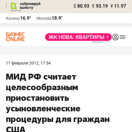
забронируй
$
80.93
€
93.19
¥
11.97
валюту
16.9°
18.9°
Казань
Москва
11 февраля 2012, 17:54
МИД РФ считает
целесообразным
приостановить
усыновленческие
процедуры для граждан
США