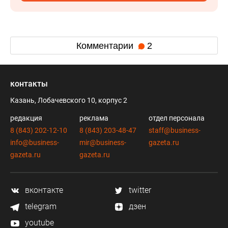
Комментарии
2
контакты
Казань, Лобачевского 10, корпус 2
редакция
реклама
отдел персонала
8 (843) 202-12-10
8 (843) 203-48-47
staff@business-
info@business-
mir@business-
gazeta.ru
gazeta.ru
gazeta.ru
вконтакте
twitter
telegram
дзен
youtube