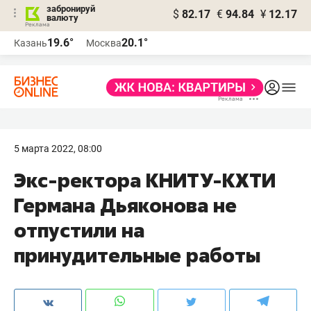
забронируй
$
82.17
€
94.84
¥
12.17
валюту
19.6°
20.1°
Казань
Москва
5 марта 2022, 08:00
Экс-ректора КНИТУ-КХТИ
Германа Дьяконова не
отпустили на
принудительные работы