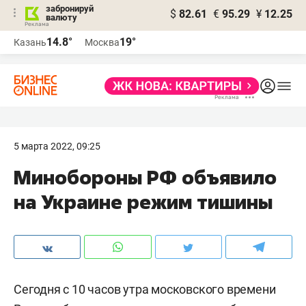
забронируй
$
82.61
€
95.29
¥
12.25
валюту
14.8°
19°
Казань
Москва
5 марта 2022, 09:25
Минобороны РФ объявило
на Украине режим тишины
Сегодня с 10 часов утра московского времени