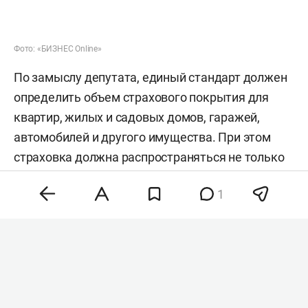
Фото: «БИЗНЕС Online»
По замыслу депутата, единый стандарт должен
определить объем страхового покрытия для
квартир, жилых и садовых домов, гаражей,
автомобилей и другого имущества. При этом
страховка должна распространяться не только
на прямое попадание БПЛА или падение его
1
обломков, но и на ущерб от взрывной волны,
пожаров и работы систем противовоздушной
обороны.
По словам депутата, сейчас страховые
компании по-разному определяют перечень