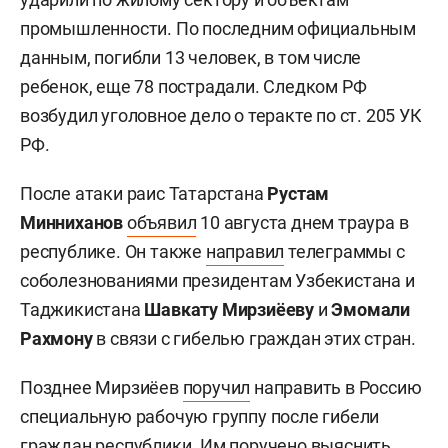
промышленности. По последним официальным
данным, погибли 13 человек, в том числе
ребенок, еще 78 пострадали. Следком РФ
возбудил уголовное дело о теракте по ст. 205 УК
РФ.
После атаки раис Татарстана
Рустам
Минниханов
объявил
10 августа днем траура в
республике. Он также
направил
телеграммы с
соболезнованиями президентам Узбекистана и
Таджикистана
Шавкату Мирзиёеву
и
Эмомали
Рахмону
в связи с гибелью граждан этих стран.
Позднее Мирзиёев
поручил
направить в Россию
специальную рабочую группу после гибели
граждан республики. Им поручено выяснить