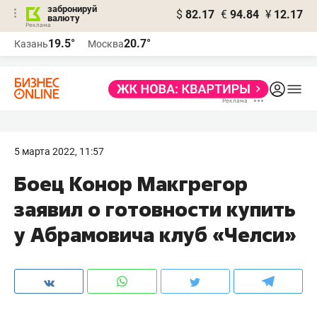
забронируй
$
82.17
€
94.84
¥
12.17
валюту
19.5°
20.7°
Казань
Москва
5 марта 2022, 11:57
Боец Конор Макгрегор
заявил о готовности купить
у Абрамовича клуб «Челси»