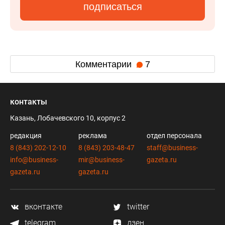
подписаться
Комментарии
7
контакты
Казань, Лобачевского 10, корпус 2
редакция
реклама
отдел персонала
8 (843) 202-12-10
8 (843) 203-48-47
staff@business-
info@business-
mir@business-
gazeta.ru
gazeta.ru
gazeta.ru
вконтакте
twitter
telegram
дзен