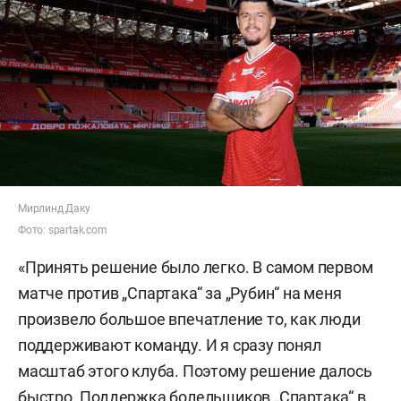
Мирлинд Даку
Фото: spartak.com
«Принять решение было легко. В самом первом
матче против „Спартака“ за „Рубин“ на меня
произвело большое впечатление то, как люди
поддерживают команду. И я сразу понял
масштаб этого клуба. Поэтому решение далось
быстро. Поддержка болельщиков „Спартака“ в