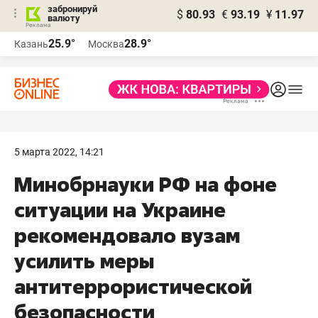
забронируй
$
80.93
€
93.19
¥
11.97
валюту
25.9°
28.9°
Казань
Москва
5 марта 2022, 14:21
Минобрнауки РФ на фоне
ситуации на Украине
рекомендовало вузам
усилить меры
антитеррористической
безопасности