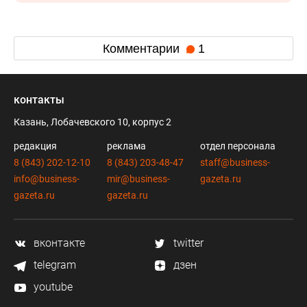
Комментарии
1
контакты
Казань, Лобачевского 10, корпус 2
редакция
реклама
отдел персонала
8 (843) 202-12-10
8 (843) 203-48-47
staff@business-
info@business-
mir@business-
gazeta.ru
gazeta.ru
gazeta.ru
вконтакте
twitter
telegram
дзен
youtube