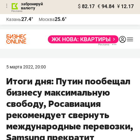
забронируй
$
82.17
€
94.84
¥
12.17
валюту
27.4°
25.6°
Казань
Москва
5 марта 2022, 20:00
Итоги дня: Путин пообещал
бизнесу максимальную
свободу, Росавиация
рекомендует свернуть
международные перевозки,
Samsung прекратит​