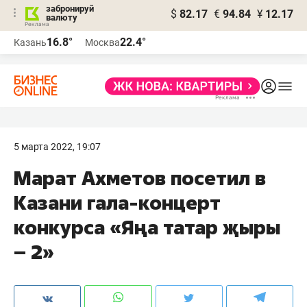
забронируй
$
82.17
€
94.84
¥
12.17
валюту
16.8°
22.4°
Казань
Москва
5 марта 2022, 19:07
Марат Ахметов посетил в
Казани гала-концерт
конкурса «Яңа татар җыры
– 2»