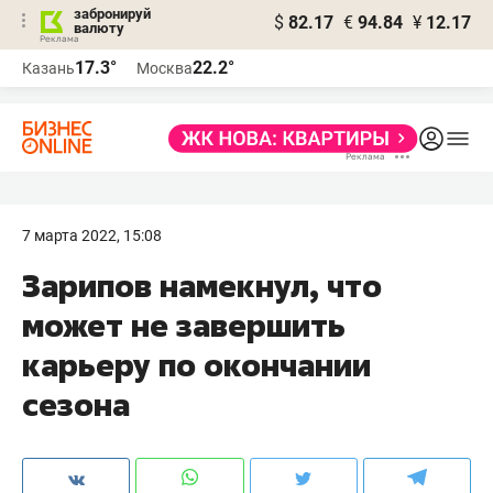
забронируй
$
82.17
€
94.84
¥
12.17
валюту
17.3°
22.2°
Казань
Москва
7 марта 2022, 15:08
Зарипов намекнул, что
может не завершить
карьеру по окончании
сезона